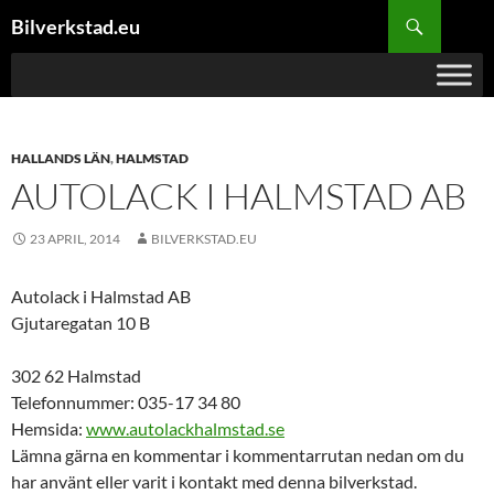
Hoppa
Sök
Bilverkstad.eu
till
innehåll
HALLANDS LÄN
,
HALMSTAD
AUTOLACK I HALMSTAD AB
23 APRIL, 2014
BILVERKSTAD.EU
Autolack i Halmstad AB
Gjutaregatan 10 B
302 62 Halmstad
Telefonnummer: 035-17 34 80
Hemsida:
www.autolackhalmstad.se
Lämna gärna en kommentar i kommentarrutan nedan om du
har använt eller varit i kontakt med denna bilverkstad.