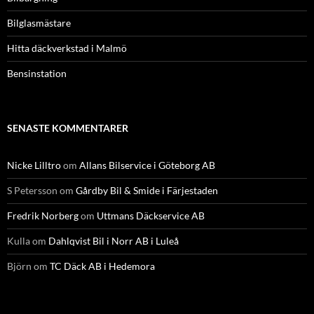
Bilglasmästare
Hitta däckverkstad i Malmö
Bensinstation
SENASTE KOMMENTARER
Nicke Lilltro
om
Allans Bilservice i Göteborg AB
S Petersson
om
Gårdby Bil & Smide i Färjestaden
Fredrik Norberg
om
Uttmans Däckservice AB
Kulla
om
Dahlqvist Bil i Norr AB i Luleå
Björn
om
TC Däck AB i Hedemora