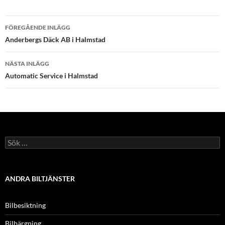
Inläggsnavigering
FÖREGÅENDE INLÄGG
Anderbergs Däck AB i Halmstad
NÄSTA INLÄGG
Automatic Service i Halmstad
Sök
efter:
ANDRA BILTJÄNSTER
Bilbesiktning
Bilbärgning