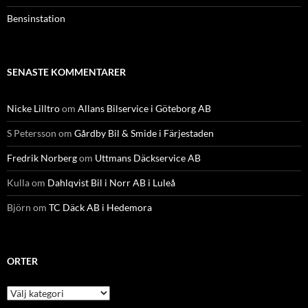
Bensinstation
SENASTE KOMMENTARER
Nicke Lilltro
om
Allans Bilservice i Göteborg AB
S Petersson
om
Gårdby Bil & Smide i Färjestaden
Fredrik Norberg
om
Uttmans Däckservice AB
Kulla
om
Dahlqvist Bil i Norr AB i Luleå
Björn
om
TC Däck AB i Hedemora
ORTER
Orter