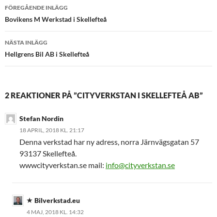
Inläggsnavigering
FÖREGÅENDE INLÄGG
Bovikens M Werkstad i Skellefteå
NÄSTA INLÄGG
Hellgrens Bil AB i Skellefteå
2 REAKTIONER PÅ ”CITYVERKSTAN I SKELLEFTEÅ AB”
Stefan Nordin
18 APRIL, 2018 KL. 21:17
Denna verkstad har ny adress, norra Järnvägsgatan 57
93137 Skellefteå.
wwwcityverkstan.se mail:
info@cityverkstan.se
Bilverkstad.eu
4 MAJ, 2018 KL. 14:32