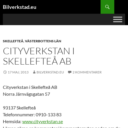
Hoppa
Sök
Bilverkstad.eu
till
innehåll
SKELLEFTEÅ
,
VÄSTERBOTTENS LÄN
CITYVERKSTAN I
SKELLEFTEÅ AB
17 MAJ, 2013
BILVERKSTAD.EU
2 KOMMENTARER
Cityverkstan i Skellefteå AB
Norra Järnvägsgatan 57
93137 Skellefteå
Telefonnummer: 0910-133 83
Hemsida:
www.cityverkstan.se