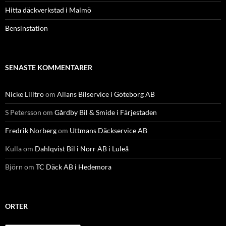
Hitta däckverkstad i Malmö
Bensinstation
SENASTE KOMMENTARER
Nicke Lilltro
om
Allans Bilservice i Göteborg AB
S Petersson
om
Gårdby Bil & Smide i Färjestaden
Fredrik Norberg
om
Uttmans Däckservice AB
Kulla
om
Dahlqvist Bil i Norr AB i Luleå
Björn
om
TC Däck AB i Hedemora
ORTER