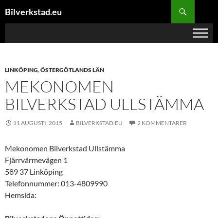
Hoppa
Sök
Bilverkstad.eu
till
innehåll
LINKÖPING
,
ÖSTERGÖTLANDS LÄN
MEKONOMEN
BILVERKSTAD ULLSTÄMMA
11 AUGUSTI, 2015
BILVERKSTAD.EU
2 KOMMENTARER
Mekonomen Bilverkstad Ullstämma
Fjärrvärmevägen 1
589 37 Linköping
Telefonnummer: 013-4809990
Hemsida: