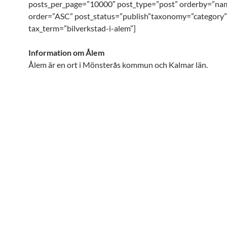
posts_per_page=”10000″ post_type=”post” orderby=”na
order=”ASC” post_status=”publish”taxonomy=”category”
tax_term=”bilverkstad-i-alem”]
Information om Ålem
Ålem är en ort i Mönsterås kommun och Kalmar län.