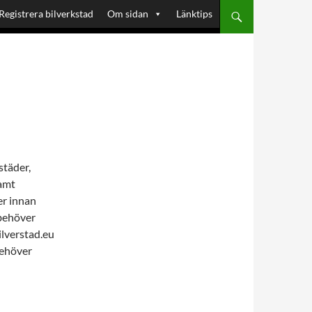
Registrera bilverkstad
Om sidan
Länktips
städer,
samt
er innan
 behöver
ilverstad.eu
behöver