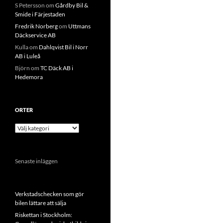
S Petersson
om
Gårdby Bil &
Smide i Färjestaden
Fredrik Norberg
om
Uttmans
Däckservice AB
Kulla
om
Dahlqvist Bil i Norr
AB i Luleå
Björn
om
TC Däck AB i
Hedemora
ORTER
Orter
Senaste inläggen
Verkstadschecken som gör
bilen lättare att sälja
Riskettan i Stockholm: