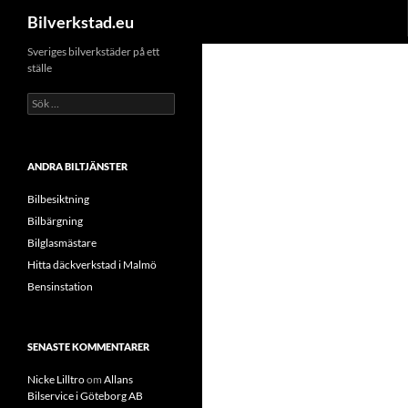
Sök
Bilverkstad.eu
Hoppa
Sveriges bilverkstäder på ett
ställe
till
innehåll
Sök
efter:
ANDRA BILTJÄNSTER
Bilbesiktning
Bilbärgning
Bilglasmästare
Hitta däckverkstad i Malmö
Bensinstation
SENASTE KOMMENTARER
Nicke Lilltro
om
Allans
Bilservice i Göteborg AB