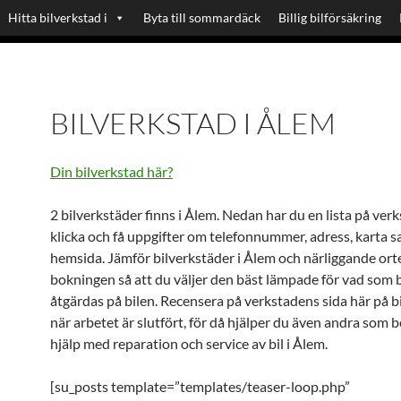
Hitta bilverkstad i
Byta till sommardäck
Billig bilförsäkring
BILVERKSTAD I ÅLEM
Din bilverkstad här?
2 bilverkstäder finns i Ålem. Nedan har du en lista på verk
klicka och få uppgifter om telefonnummer, adress, karta 
hemsida. Jämför bilverkstäder i Ålem och närliggande ort
bokningen så att du väljer den bäst lämpade för vad som
åtgärdas på bilen. Recensera på verkstadens sida här på b
när arbetet är slutfört, för då hjälper du även andra som 
hjälp med reparation och service av bil i Ålem.
[su_posts template=”templates/teaser-loop.php”