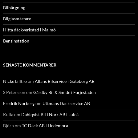
Bilbärgning
Bilglasmästare
Hitta däckverkstad i Malmö
Bensinstation
SENASTE KOMMENTARER
Nicke Lilltro
om
Allans Bilservice i Göteborg AB
S Petersson
om
Gårdby Bil & Smide i Färjestaden
Fredrik Norberg
om
Uttmans Däckservice AB
Kulla
om
Dahlqvist Bil i Norr AB i Luleå
Björn
om
TC Däck AB i Hedemora