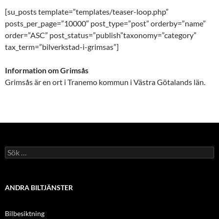
[su_posts template=”templates/teaser-loop.php”
posts_per_page=”10000″ post_type=”post” orderby=”name”
order=”ASC” post_status=”publish”taxonomy=”category”
tax_term=”bilverkstad-i-grimsas”]
Information om Grimsås
Grimsås är en ort i Tranemo kommun i Västra Götalands län.
Sök
efter:
ANDRA BILTJÄNSTER
Bilbesiktning