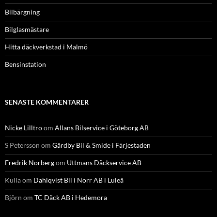
Bilbärgning
Bilglasmästare
Hitta däckverkstad i Malmö
Bensinstation
SENASTE KOMMENTARER
Nicke Lilltro
om
Allans Bilservice i Göteborg AB
S Petersson
om
Gårdby Bil & Smide i Färjestaden
Fredrik Norberg
om
Uttmans Däckservice AB
Kulla
om
Dahlqvist Bil i Norr AB i Luleå
Björn
om
TC Däck AB i Hedemora