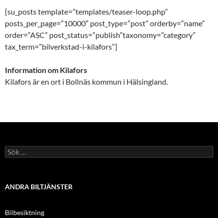
[su_posts template=”templates/teaser-loop.php”
posts_per_page=”10000″ post_type=”post” orderby=”name”
order=”ASC” post_status=”publish”taxonomy=”category”
tax_term=”bilverkstad-i-kilafors”]
Information om Kilafors
Kilafors är en ort i Bollnäs kommun i Hälsingland.
Sök
efter:
ANDRA BILTJÄNSTER
Bilbesiktning