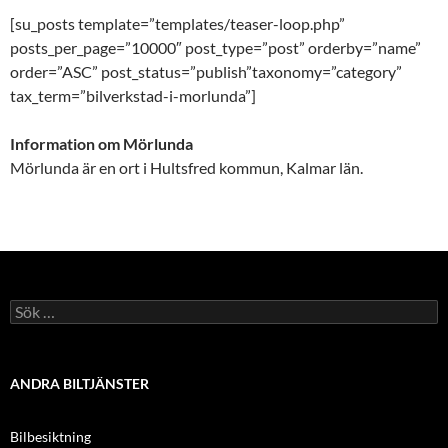
[su_posts template=”templates/teaser-loop.php”
posts_per_page=”10000″ post_type=”post” orderby=”name”
order=”ASC” post_status=”publish”taxonomy=”category”
tax_term=”bilverkstad-i-morlunda”]
Information om Mörlunda
Mörlunda är en ort i Hultsfred kommun, Kalmar län.
Sök
efter:
ANDRA BILTJÄNSTER
Bilbesiktning