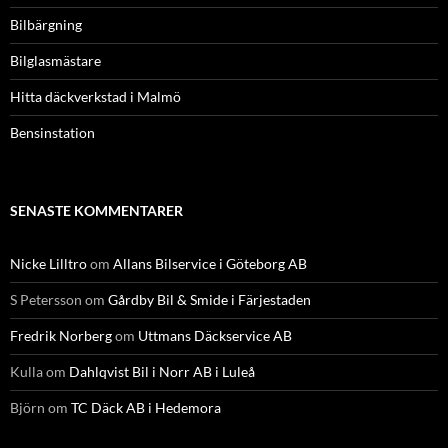
Bilbärgning
Bilglasmästare
Hitta däckverkstad i Malmö
Bensinstation
SENASTE KOMMENTARER
Nicke Lilltro
om
Allans Bilservice i Göteborg AB
S Petersson
om
Gårdby Bil & Smide i Färjestaden
Fredrik Norberg
om
Uttmans Däckservice AB
Kulla
om
Dahlqvist Bil i Norr AB i Luleå
Björn
om
TC Däck AB i Hedemora