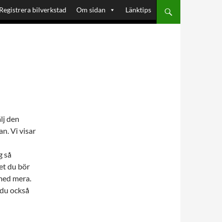
Registrera bilverkstad
Om sidan
Länktips
älj den
n. Vi visar
g så
et du bör
 med mera.
 du också