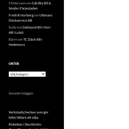
S Petersson
om
Gårdby Bil &
Smide i Färjestaden
Fredrik Norberg
om
Uttmans
Däckservice AB
Kulla
om
Dahlqvist Bil i Norr
AB i Luleå
Björn
om
TC Däck AB i
Hedemora
ORTER
Orter
Senaste inläggen
Verkstadschecken som gör
bilen lättare att sälja
Riskettan i Stockholm: