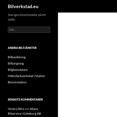
Sök
Bilverkstad.eu
Hoppa
Sveriges bilverkstäder på ett
ställe
till
innehåll
Sök
efter:
ANDRA BILTJÄNSTER
Bilbesiktning
Bilbärgning
Bilglasmästare
Hitta däckverkstad i Malmö
Bensinstation
SENASTE KOMMENTARER
Nicke Lilltro
om
Allans
Bilservice i Göteborg AB