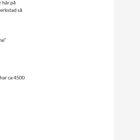
r här på
verkstad så
me”
 har ca 4500