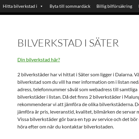
Hitta bilverkstad i
Byta till sommardäck
Billig bilförsäkring
BILVERKSTAD I SÄTER
Din bilverkstad här?
2 bilverkstäder har vi hittat i Säter som ligger i Dalarna. V
bilverkstad som du vill ha mer information om i listan neda
adress, telefonnummer såväl som webadress till samtliga
bilverkstäder i listan. Då det finns 2 bilverkstäder i Malun
rekommenderar vi att jämföra de olika bilverkstäderna. D
jämföra är pris, leveranstid, kvalitet, bilmärken de servar
Vissa bilverkstäder gör bara en typ av service och det bör
höra efter om när du kontaktar bilverkstaden.