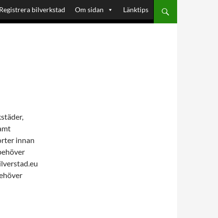
Registrera bilverkstad
Om sidan
Länktips
kstäder,
samt
orter innan
 behöver
ilverstad.eu
behöver