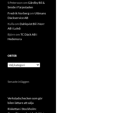
S Petersson
om
Gårdby Bil &
Smide i Färjestaden
Fredrik Norberg
om
Uttmans
Däckservice AB
Kulla
om
Dahlqvist Bil i Norr
AB i Luleå
Björn
om
TC Däck AB i
Hedemora
ORTER
Orter
Senaste inläggen
Verkstadschecken som gör
bilen lättare att sälja
Riskettan i Stockholm: