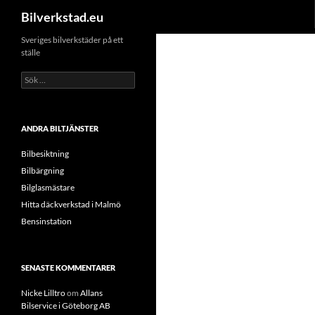
Sök
Bilverkstad.eu
Hoppa
Sveriges bilverkstäder på ett
ställe
till
innehåll
Sök
efter:
ANDRA BILTJÄNSTER
Bilbesiktning
Bilbärgning
Bilglasmästare
Hitta däckverkstad i Malmö
Bensinstation
SENASTE KOMMENTARER
Nicke Lilltro
om
Allans
Bilservice i Göteborg AB