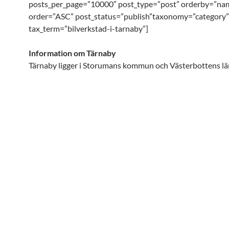
posts_per_page=”10000″ post_type=”post” orderby=”na
order=”ASC” post_status=”publish”taxonomy=”category”
tax_term=”bilverkstad-i-tarnaby”]
Information om Tärnaby
Tärnaby ligger i Storumans kommun och Västerbottens lä