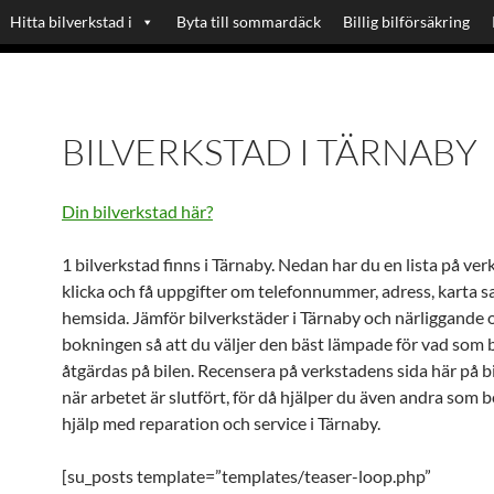
Hitta bilverkstad i
Byta till sommardäck
Billig bilförsäkring
BILVERKSTAD I TÄRNABY
Din bilverkstad här?
1 bilverkstad finns i Tärnaby. Nedan har du en lista på ver
klicka och få uppgifter om telefonnummer, adress, karta 
hemsida. Jämför bilverkstäder i Tärnaby och närliggande 
bokningen så att du väljer den bäst lämpade för vad som
åtgärdas på bilen. Recensera på verkstadens sida här på b
när arbetet är slutfört, för då hjälper du även andra som 
hjälp med reparation och service i Tärnaby.
[su_posts template=”templates/teaser-loop.php”