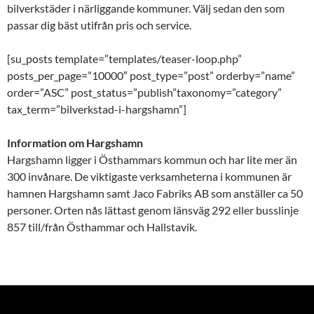
bilverkstäder i närliggande kommuner. Välj sedan den som
passar dig bäst utifrån pris och service.
[su_posts template=”templates/teaser-loop.php”
posts_per_page=”10000″ post_type=”post” orderby=”name”
order=”ASC” post_status=”publish”taxonomy=”category”
tax_term=”bilverkstad-i-hargshamn”]
Information om Hargshamn
Hargshamn ligger i Östhammars kommun och har lite mer än
300 invånare. De viktigaste verksamheterna i kommunen är
hamnen Hargshamn samt Jaco Fabriks AB som anställer ca 50
personer. Orten nås lättast genom länsväg 292 eller busslinje
857 till/från Östhammar och Hallstavik.