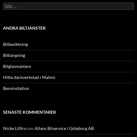
Sök
efter:
ANDRA BILTJÄNSTER
Bilbesiktning
Bilbärgning
Bilglasmästare
Hitta däckverkstad i Malmö
Bensinstation
SENASTE KOMMENTARER
Nicke Lilltro
om
Allans Bilservice i Göteborg AB