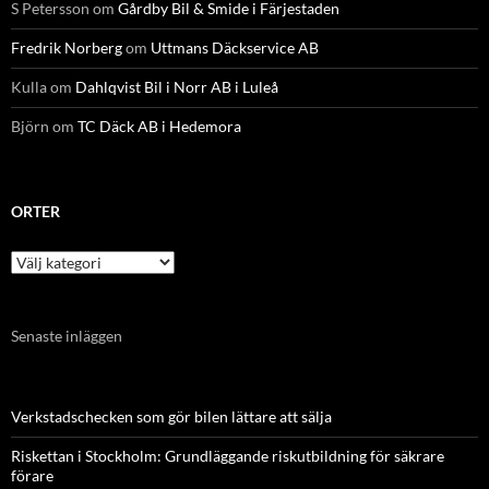
S Petersson
om
Gårdby Bil & Smide i Färjestaden
Fredrik Norberg
om
Uttmans Däckservice AB
Kulla
om
Dahlqvist Bil i Norr AB i Luleå
Björn
om
TC Däck AB i Hedemora
ORTER
Orter
Senaste inläggen
Verkstadschecken som gör bilen lättare att sälja
Riskettan i Stockholm: Grundläggande riskutbildning för säkrare
förare