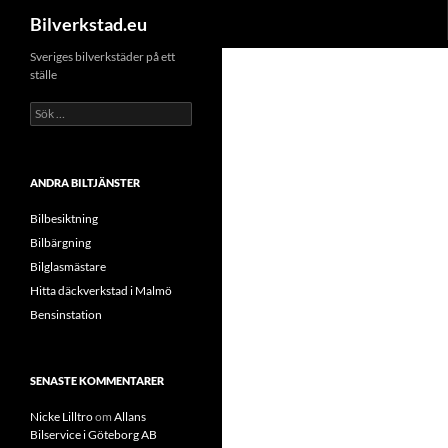
Sök
Bilverkstad.eu
Hoppa
Sveriges bilverkstäder på ett
ställe
till
innehåll
Sök
efter:
ANDRA BILTJÄNSTER
Bilbesiktning
Bilbärgning
Bilglasmästare
Hitta däckverkstad i Malmö
Bensinstation
SENASTE KOMMENTARER
Nicke Lilltro
om
Allans
Bilservice i Göteborg AB