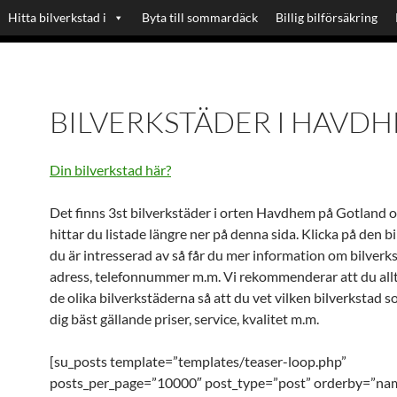
Hitta bilverkstad i
Byta till sommardäck
Billig bilförsäkring
BILVERKSTÄDER I HAVD
Din bilverkstad här?
Det finns 3st bilverkstäder i orten Havdhem på Gotland 
hittar du listade längre ner på denna sida. Klicka på den b
du är intresserad av så får du mer information om bilverk
adress, telefonnummer m.m. Vi rekommenderar att du allt
de olika bilverkstäderna så att du vet vilken bilverkstad 
dig bäst gällande priser, service, kvalitet m.m.
[su_posts template=”templates/teaser-loop.php”
posts_per_page=”10000″ post_type=”post” orderby=”na