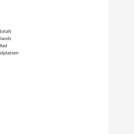
totalt
tlands
dlad
adplatsen