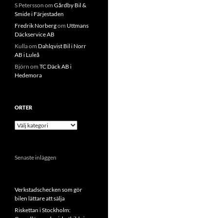
S Petersson
om
Gårdby Bil &
Smide i Färjestaden
Fredrik Norberg
om
Uttmans
Däckservice AB
Kulla
om
Dahlqvist Bil i Norr
AB i Luleå
Björn
om
TC Däck AB i
Hedemora
ORTER
Orter
Senaste inläggen
Verkstadschecken som gör
bilen lättare att sälja
Riskettan i Stockholm: