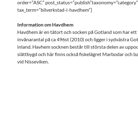
order=”ASC” post_status=”publish”taxonomy=”category”
tax_term=”bilverkstad-i-havdhem”]
Information om Havdhem
Havdhem är en tätort och socken på Gotland som har ett 
invånarantal på ca 496st (2010) och ligger i sydvästra Go
inland. Havhem socknen består till största delen av uppo
slättbygd och här finns också fiskelägret Marbodar och b
vid Nisseviken.