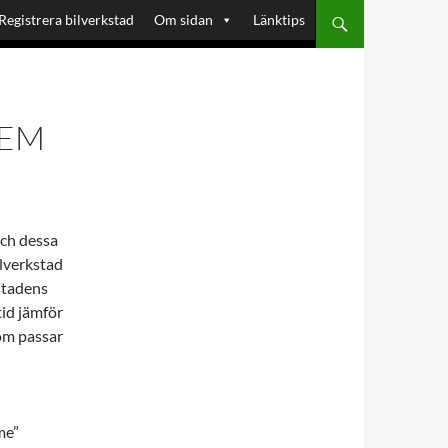
Registrera bilverkstad
Om sidan
Länktips
HEM
och dessa
ilverkstad
stadens
id jämför
som passar
me”