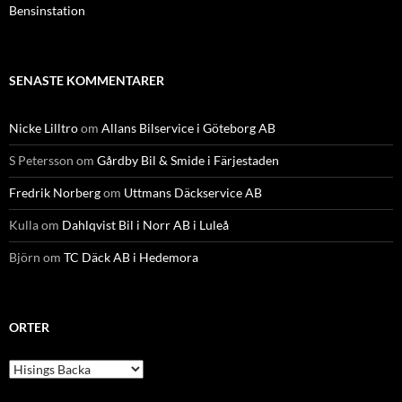
Bensinstation
SENASTE KOMMENTARER
Nicke Lilltro
om
Allans Bilservice i Göteborg AB
S Petersson
om
Gårdby Bil & Smide i Färjestaden
Fredrik Norberg
om
Uttmans Däckservice AB
Kulla
om
Dahlqvist Bil i Norr AB i Luleå
Björn
om
TC Däck AB i Hedemora
ORTER
Orter