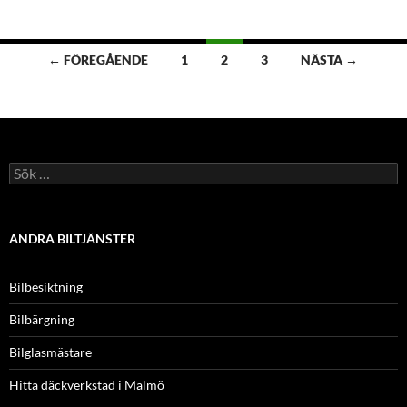
Inläggsnavigering
← FÖREGÅENDE
1
2
3
NÄSTA →
Sök
efter:
ANDRA BILTJÄNSTER
Bilbesiktning
Bilbärgning
Bilglasmästare
Hitta däckverkstad i Malmö