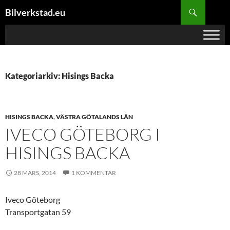
Hoppa
Sök
Bilverkstad.eu
till
innehåll
Kategoriarkiv: Hisings Backa
HISINGS BACKA
,
VÄSTRA GÖTALANDS LÄN
IVECO GÖTEBORG I
HISINGS BACKA
28 MARS, 2014
1 KOMMENTAR
Iveco Göteborg
Transportgatan 59