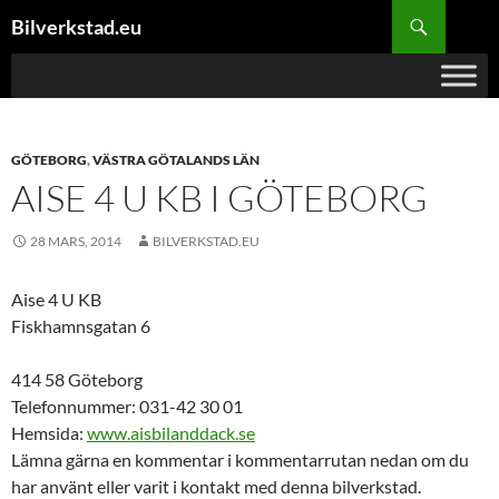
Hoppa
Sök
Bilverkstad.eu
till
innehåll
GÖTEBORG
,
VÄSTRA GÖTALANDS LÄN
AISE 4 U KB I GÖTEBORG
28 MARS, 2014
BILVERKSTAD.EU
Aise 4 U KB
Fiskhamnsgatan 6
414 58 Göteborg
Telefonnummer: 031-42 30 01
Hemsida:
www.aisbilanddack.se
Lämna gärna en kommentar i kommentarrutan nedan om du
har använt eller varit i kontakt med denna bilverkstad.