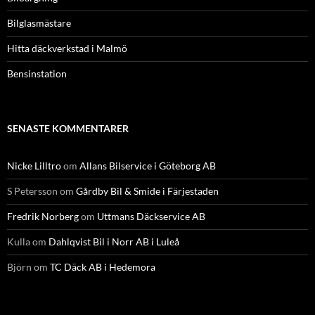
Bilglasmästare
Hitta däckverkstad i Malmö
Bensinstation
SENASTE KOMMENTARER
Nicke Lilltro
om
Allans Bilservice i Göteborg AB
S Petersson
om
Gårdby Bil & Smide i Färjestaden
Fredrik Norberg
om
Uttmans Däckservice AB
Kulla
om
Dahlqvist Bil i Norr AB i Luleå
Björn
om
TC Däck AB i Hedemora