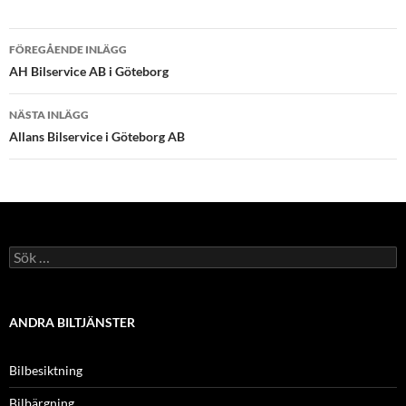
Inläggsnavigering
FÖREGÅENDE INLÄGG
AH Bilservice AB i Göteborg
NÄSTA INLÄGG
Allans Bilservice i Göteborg AB
Sök
efter:
ANDRA BILTJÄNSTER
Bilbesiktning
Bilbärgning