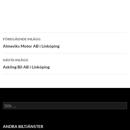
Inläggsnavigering
FÖREGÅENDE INLÄGG
Almeviks Motor AB i Linköping
NÄSTA INLÄGG
Askling Bil AB i Linköping
Sök
efter:
ANDRA BILTJÄNSTER