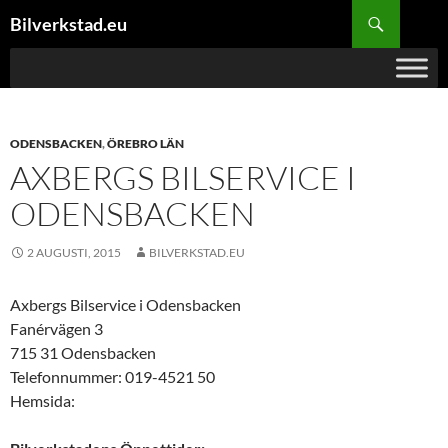
Hoppa
Sök
Bilverkstad.eu
till
innehåll
ODENSBACKEN
,
ÖREBRO LÄN
AXBERGS BILSERVICE I
ODENSBACKEN
2 AUGUSTI, 2015
BILVERKSTAD.EU
Axbergs Bilservice i Odensbacken
Fanérvägen 3
715 31 Odensbacken
Telefonnummer: 019-4521 50
Hemsida: