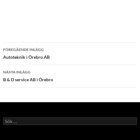
Inläggsnavigering
FÖREGÅENDE INLÄGG
Autoteknik i Örebro AB
NÄSTA INLÄGG
B & D service AB i Örebro
Sök
efter: