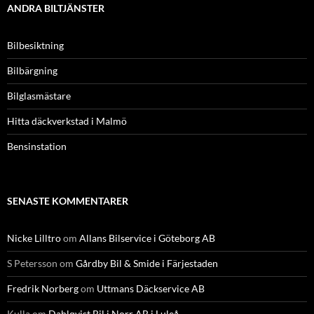
ANDRA BILTJÄNSTER
Bilbesiktning
Bilbärgning
Bilglasmästare
Hitta däckverkstad i Malmö
Bensinstation
SENASTE KOMMENTARER
Nicke Lilltro
om
Allans Bilservice i Göteborg AB
S Petersson
om
Gårdby Bil & Smide i Färjestaden
Fredrik Norberg
om
Uttmans Däckservice AB
Kulla
om
Dahlqvist Bil i Norr AB i Luleå