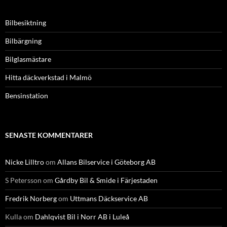
Bilbesiktning
Bilbärgning
Bilglasmästare
Hitta däckverkstad i Malmö
Bensinstation
SENASTE KOMMENTARER
Nicke Lilltro
om
Allans Bilservice i Göteborg AB
S Petersson
om
Gårdby Bil & Smide i Färjestaden
Fredrik Norberg
om
Uttmans Däckservice AB
Kulla
om
Dahlqvist Bil i Norr AB i Luleå