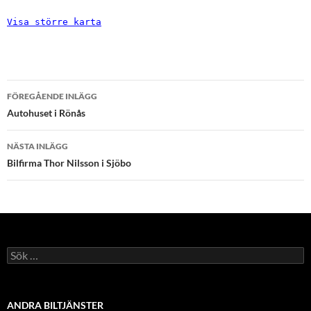
Visa större karta
Inläggsnavigering
FÖREGÅENDE INLÄGG
Autohuset i Rönås
NÄSTA INLÄGG
Bilfirma Thor Nilsson i Sjöbo
Sök
efter:
ANDRA BILTJÄNSTER