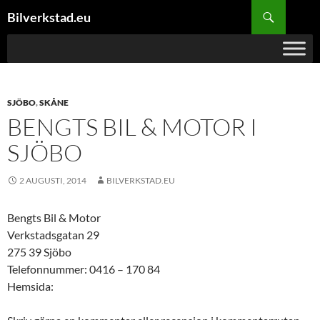
Hoppa
Sök
Bilverkstad.eu
till
innehåll
SJÖBO
,
SKÅNE
BENGTS BIL & MOTOR I
SJÖBO
2 AUGUSTI, 2014
BILVERKSTAD.EU
Bengts Bil & Motor
Verkstadsgatan 29
275 39 Sjöbo
Telefonnummer: 0416 – 170 84
Hemsida: