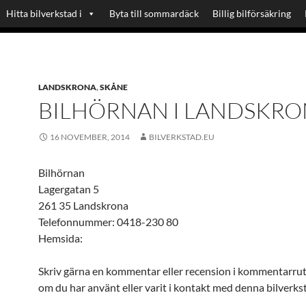
Hitta bilverkstad i
Byta till sommardäck
Billig bilförsäkring
LANDSKRONA
,
SKÅNE
BILHÖRNAN I LANDSKR
16 NOVEMBER, 2014
BILVERKSTAD.EU
Bilhörnan
Lagergatan 5
261 35 Landskrona
Telefonnummer: 0418-230 80
Hemsida:
Skriv gärna en kommentar eller recension i kommentarru
om du har använt eller varit i kontakt med denna bilverks