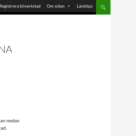
Registrera bilverkstad
Om sidan
Länktips
ONA
tan nedan
tad.