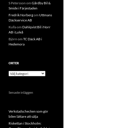
S Petersson
om
Gårdby Bil &
Smide i Färjestaden
Fredrik Norberg
om
Uttmans
Däckservice AB
Kulla
om
Dahlqvist Bil i Norr
AB i Luleå
Björn
om
TC Däck AB i
Hedemora
ORTER
Orter
Senaste inläggen
Verkstadschecken som gör
bilen lättare att sälja
Riskettan i Stockholm: