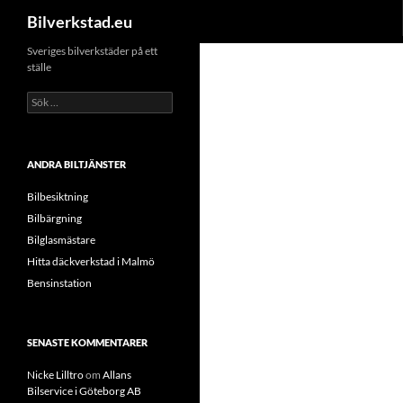
Sök
Bilverkstad.eu
Hoppa
Sveriges bilverkstäder på ett
ställe
till
innehåll
Sök
efter:
ANDRA BILTJÄNSTER
Bilbesiktning
Bilbärgning
Bilglasmästare
Hitta däckverkstad i Malmö
Bensinstation
SENASTE KOMMENTARER
Nicke Lilltro
om
Allans
Bilservice i Göteborg AB