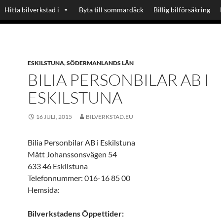
Hitta bilverkstad i
Byta till sommardäck
Billig bilförsäkring
ESKILSTUNA
,
SÖDERMANLANDS LÄN
BILIA PERSONBILAR AB I
ESKILSTUNA
16 JULI, 2015
BILVERKSTAD.EU
Bilia Personbilar AB i Eskilstuna
Mått Johanssonsvägen 54
633 46 Eskilstuna
Telefonnummer: 016-16 85 00
Hemsida:
Bilverkstadens Öppettider: