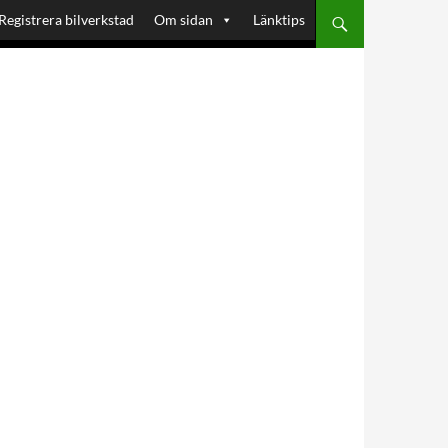
Registrera bilverkstad
Om sidan
Länktips