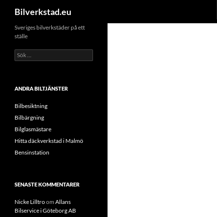
Sök
Bilverkstad.eu
Hoppa
Sveriges bilverkstäder på ett
ställe
till
innehåll
Sök
efter:
ANDRA BILTJÄNSTER
Bilbesiktning
Bilbärgning
Bilglasmästare
Hitta däckverkstad i Malmö
Bensinstation
SENASTE KOMMENTARER
Nicke Lilltro
om
Allans
Bilservice i Göteborg AB