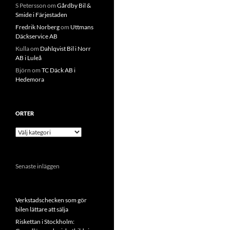
S Petersson
om
Gårdby Bil &
Smide i Färjestaden
Fredrik Norberg
om
Uttmans
Däckservice AB
Kulla
om
Dahlqvist Bil i Norr
AB i Luleå
Björn
om
TC Däck AB i
Hedemora
ORTER
Orter
Senaste inläggen
Verkstadschecken som gör
bilen lättare att sälja
Riskettan i Stockholm: