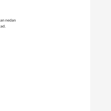
tan nedan
tad.