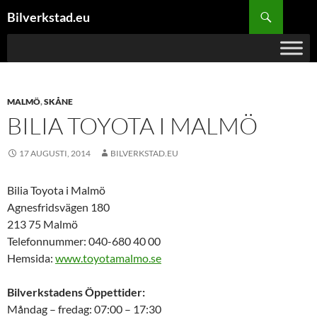
Hoppa
Sök
Bilverkstad.eu
till
innehåll
MALMÖ
,
SKÅNE
BILIA TOYOTA I MALMÖ
17 AUGUSTI, 2014
BILVERKSTAD.EU
Bilia Toyota i Malmö
Agnesfridsvägen 180
213 75 Malmö
Telefonnummer: 040-680 40 00
Hemsida:
www.toyotamalmo.se
Bilverkstadens Öppettider:
Måndag – fredag: 07:00 – 17:30