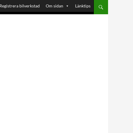
Registrera bilverkstad
Om sidan
Länktips