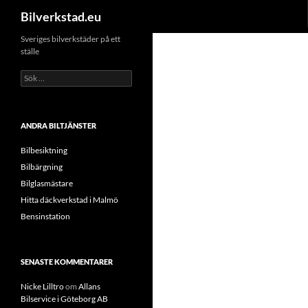
Sök
Bilverkstad.eu
Hoppa
Sveriges bilverkstäder på ett
ställe
till
innehåll
Sök
efter:
ANDRA BILTJÄNSTER
Bilbesiktning
Bilbärgning
Bilglasmästare
Hitta däckverkstad i Malmö
Bensinstation
SENASTE KOMMENTARER
Nicke Lilltro
om
Allans
Bilservice i Göteborg AB