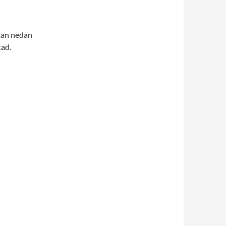
tan nedan
tad.