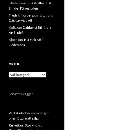
S Petersson
om
Gårdby Bil &
Smide i Färjestaden
Fredrik Norberg
om
Uttmans
Däckservice AB
Kulla
om
Dahlqvist Bil i Norr
AB i Luleå
Björn
om
TC Däck AB i
Hedemora
ORTER
Orter
Senaste inläggen
Verkstadschecken som gör
bilen lättare att sälja
Riskettan i Stockholm: