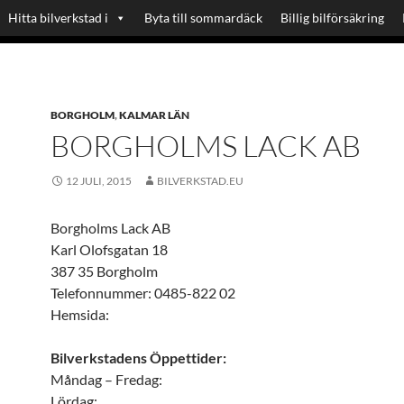
Hitta bilverkstad i
Byta till sommardäck
Billig bilförsäkring
BORGHOLM
,
KALMAR LÄN
BORGHOLMS LACK AB
12 JULI, 2015
BILVERKSTAD.EU
Borgholms Lack AB
Karl Olofsgatan 18
387 35 Borgholm
Telefonnummer: 0485-822 02
Hemsida:
Bilverkstadens Öppettider:
Måndag – Fredag:
Lördag: