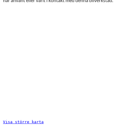
har använt eller varit i kontakt med denna bilverkstad.
Visa större karta