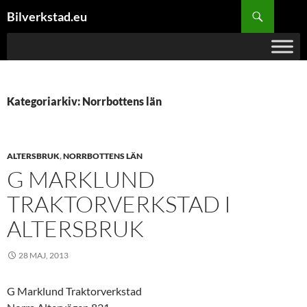
Hoppa
Sök
Bilverkstad.eu
till
innehåll
Kategoriarkiv: Norrbottens län
ALTERSBRUK
,
NORRBOTTENS LÄN
G MARKLUND
TRAKTORVERKSTAD I
ALTERSBRUK
28 MAJ, 2013
G Marklund Traktorverkstad