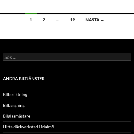
Inläggsnavigering
1
2
…
19
NÄSTA →
Sök
efter:
ANDRA BILTJÄNSTER
Bilbesiktning
Bilbärgning
Bilglasmästare
Hitta däckverkstad i Malmö