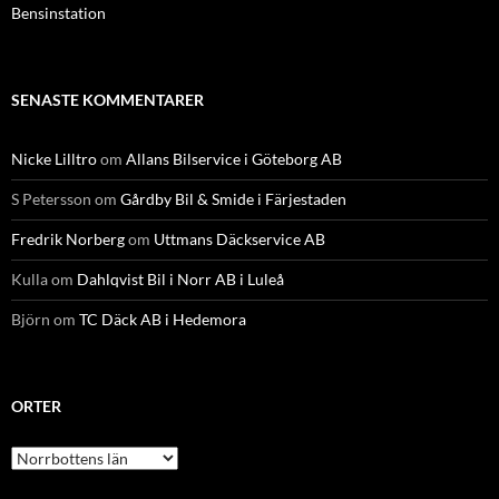
Bensinstation
SENASTE KOMMENTARER
Nicke Lilltro
om
Allans Bilservice i Göteborg AB
S Petersson
om
Gårdby Bil & Smide i Färjestaden
Fredrik Norberg
om
Uttmans Däckservice AB
Kulla
om
Dahlqvist Bil i Norr AB i Luleå
Björn
om
TC Däck AB i Hedemora
ORTER
Orter