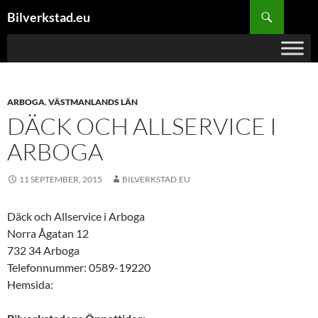
Hoppa
Sök
Bilverkstad.eu
till
innehåll
ARBOGA
,
VÄSTMANLANDS LÄN
DÄCK OCH ALLSERVICE I
ARBOGA
11 SEPTEMBER, 2015
BILVERKSTAD.EU
Däck och Allservice i Arboga
Norra Ågatan 12
732 34 Arboga
Telefonnummer: 0589-19220
Hemsida: