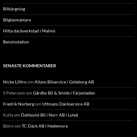
Bilbärgning
Bilglasmästare
Hitta däckverkstad i Malmö
Bensinstation
SENASTE KOMMENTARER
Nicke Lilltro
om
Allans Bilservice i Göteborg AB
S Petersson
om
Gårdby Bil & Smide i Färjestaden
Fredrik Norberg
om
Uttmans Däckservice AB
Kulla
om
Dahlqvist Bil i Norr AB i Luleå
Björn
om
TC Däck AB i Hedemora