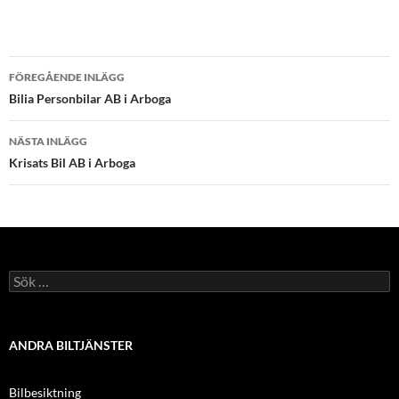
Inläggsnavigering
FÖREGÅENDE INLÄGG
Bilia Personbilar AB i Arboga
NÄSTA INLÄGG
Krisats Bil AB i Arboga
Sök
efter:
ANDRA BILTJÄNSTER
Bilbesiktning