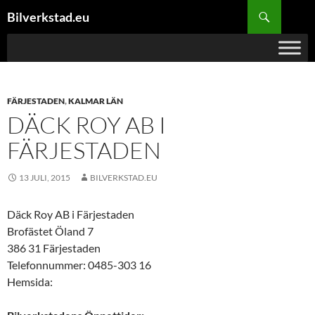
Hoppa
Sök
Bilverkstad.eu
till
innehåll
FÄRJESTADEN
,
KALMAR LÄN
DÄCK ROY AB I
FÄRJESTADEN
13 JULI, 2015
BILVERKSTAD.EU
Däck Roy AB i Färjestaden
Brofästet Öland 7
386 31 Färjestaden
Telefonnummer: 0485-303 16
Hemsida: