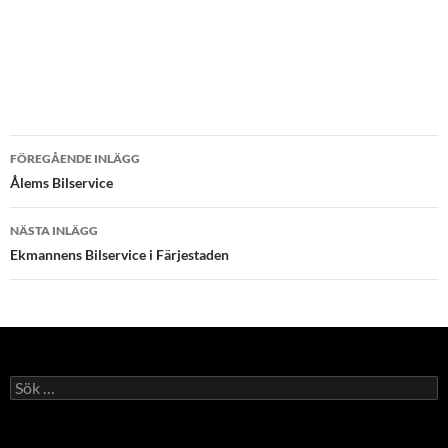
Inläggsnavigering
FÖREGÅENDE INLÄGG
Ålems Bilservice
NÄSTA INLÄGG
Ekmannens Bilservice i Färjestaden
Sök
efter: