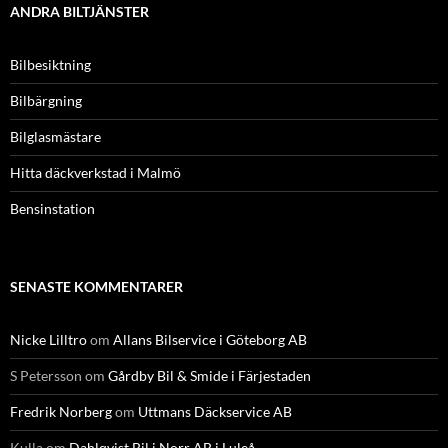
ANDRA BILTJÄNSTER
Bilbesiktning
Bilbärgning
Bilglasmästare
Hitta däckverkstad i Malmö
Bensinstation
SENASTE KOMMENTARER
Nicke Lilltro
om
Allans Bilservice i Göteborg AB
S Petersson
om
Gårdby Bil & Smide i Färjestaden
Fredrik Norberg
om
Uttmans Däckservice AB
Kulla
om
Dahlqvist Bil i Norr AB i Luleå