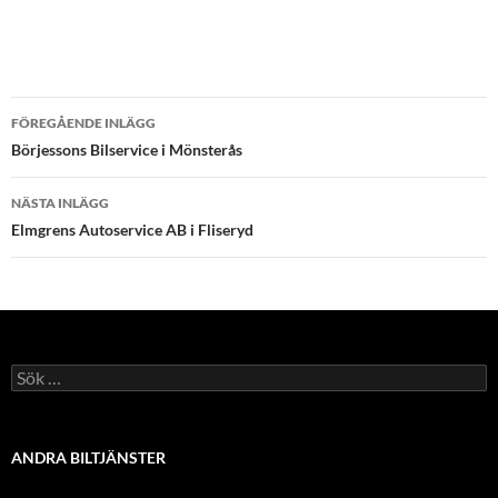
Inläggsnavigering
FÖREGÅENDE INLÄGG
Börjessons Bilservice i Mönsterås
NÄSTA INLÄGG
Elmgrens Autoservice AB i Fliseryd
Sök
efter:
ANDRA BILTJÄNSTER