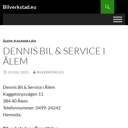
Hoppa
Sök
Bilverkstad.eu
till
innehåll
ÅLEM
,
KALMAR LÄN
DENNIS BIL & SERVICE I
ÅLEM
13 JULI, 2015
BILVERKSTAD.EU
Dennis Bil & Service i Ålem
Kaggetorpsvägen 11
384 40 Ålem
Telefonnummer: 0499-24242
Hemsida: