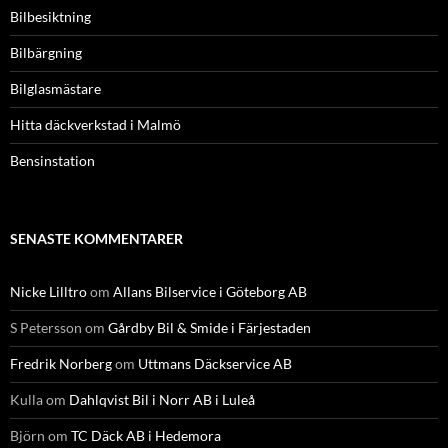
Bilbesiktning
Bilbärgning
Bilglasmästare
Hitta däckverkstad i Malmö
Bensinstation
SENASTE KOMMENTARER
Nicke Lilltro
om
Allans Bilservice i Göteborg AB
S Petersson
om
Gårdby Bil & Smide i Färjestaden
Fredrik Norberg
om
Uttmans Däckservice AB
Kulla
om
Dahlqvist Bil i Norr AB i Luleå
Björn
om
TC Däck AB i Hedemora