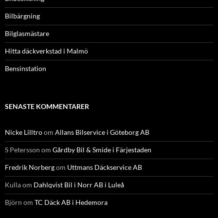
Bilbärgning
Bilglasmästare
Hitta däckverkstad i Malmö
Bensinstation
SENASTE KOMMENTARER
Nicke Lilltro
om
Allans Bilservice i Göteborg AB
S Petersson
om
Gårdby Bil & Smide i Färjestaden
Fredrik Norberg
om
Uttmans Däckservice AB
Kulla
om
Dahlqvist Bil i Norr AB i Luleå
Björn
om
TC Däck AB i Hedemora