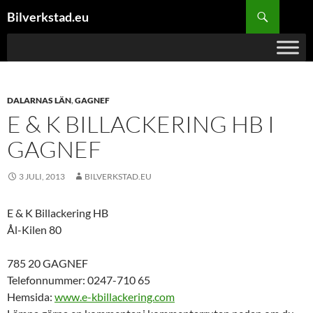
Hoppa
Sök
Bilverkstad.eu
till
innehåll
DALARNAS LÄN
,
GAGNEF
E & K BILLACKERING HB I
GAGNEF
3 JULI, 2013
BILVERKSTAD.EU
E & K Billackering HB
Ål-Kilen 80
785 20 GAGNEF
Telefonnummer: 0247-710 65
Hemsida:
www.e-kbillackering.com