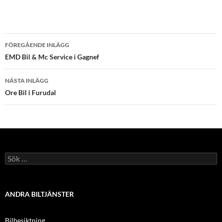
Inläggsnavigering
FÖREGÅENDE INLÄGG
EMD Bil & Mc Service i Gagnef
NÄSTA INLÄGG
Ore Bil i Furudal
Sök
efter:
ANDRA BILTJÄNSTER
Bilbesiktning