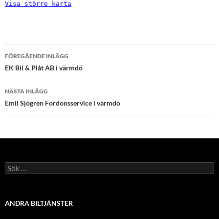
Visa större karta
Inläggsnavigering
FÖREGÅENDE INLÄGG
EK Bil & Plåt AB i värmdö
NÄSTA INLÄGG
Emil Sjögren Fordonsservice i värmdö
Sök
efter:
ANDRA BILTJÄNSTER