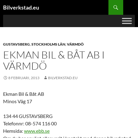
Hoppa
Sök
Bilverkstad.eu
till
innehåll
GUSTAVSBERG
,
STOCKHOLMS LÄN
,
VÄRMDÖ
EKMAN BIL & BÅT AB I
VÄRMDÖ
8 FEBRUARI, 2013
BILVERKSTAD.EU
Ekman Bil & Båt AB
Minos Väg 17
134 44 GUSTAVSBERG
Telefonnr: 08-574 116 00
Hemsida:
www.ebb.se