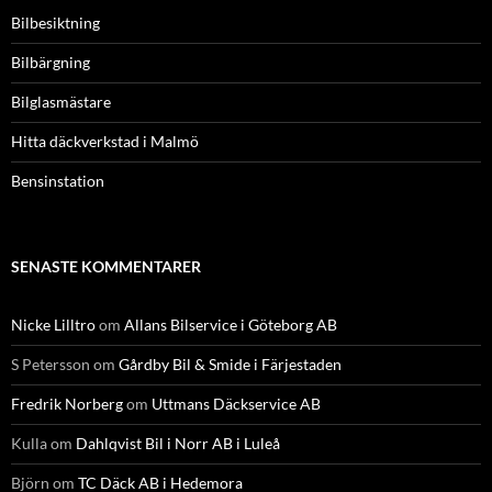
Bilbesiktning
Bilbärgning
Bilglasmästare
Hitta däckverkstad i Malmö
Bensinstation
SENASTE KOMMENTARER
Nicke Lilltro
om
Allans Bilservice i Göteborg AB
S Petersson
om
Gårdby Bil & Smide i Färjestaden
Fredrik Norberg
om
Uttmans Däckservice AB
Kulla
om
Dahlqvist Bil i Norr AB i Luleå
Björn
om
TC Däck AB i Hedemora