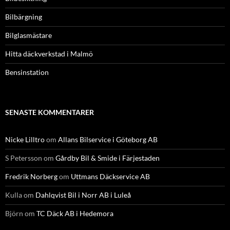
Bilbärgning
Bilglasmästare
Hitta däckverkstad i Malmö
Bensinstation
SENASTE KOMMENTARER
Nicke Lilltro
om
Allans Bilservice i Göteborg AB
S Petersson
om
Gårdby Bil & Smide i Färjestaden
Fredrik Norberg
om
Uttmans Däckservice AB
Kulla
om
Dahlqvist Bil i Norr AB i Luleå
Björn
om
TC Däck AB i Hedemora