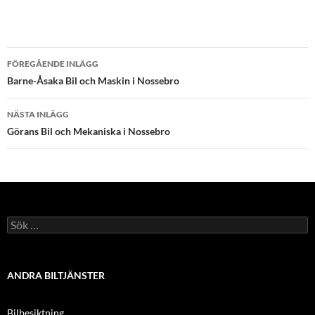
Inläggsnavigering
FÖREGÅENDE INLÄGG
Barne-Åsaka Bil och Maskin i Nossebro
NÄSTA INLÄGG
Görans Bil och Mekaniska i Nossebro
Sök
efter:
ANDRA BILTJÄNSTER
Bilbesiktning