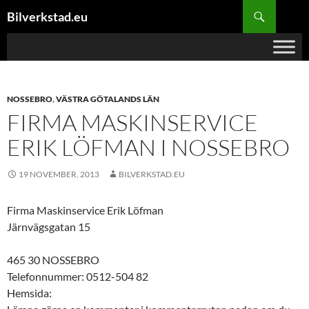
Hoppa
Sök
Bilverkstad.eu
till
innehåll
NOSSEBRO
,
VÄSTRA GÖTALANDS LÄN
FIRMA MASKINSERVICE
ERIK LÖFMAN I NOSSEBRO
19 NOVEMBER, 2013
BILVERKSTAD.EU
Firma Maskinservice Erik Löfman
Järnvägsgatan 15
465 30 NOSSEBRO
Telefonnummer: 0512-504 82
Hemsida: