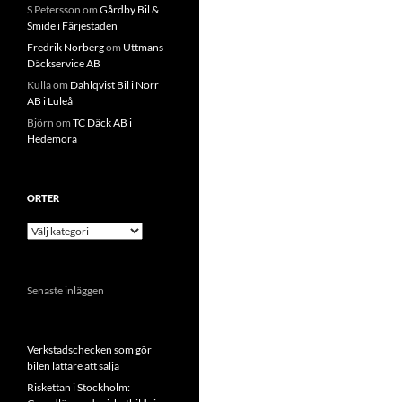
S Petersson
om
Gårdby Bil &
Smide i Färjestaden
Fredrik Norberg
om
Uttmans
Däckservice AB
Kulla
om
Dahlqvist Bil i Norr
AB i Luleå
Björn
om
TC Däck AB i
Hedemora
ORTER
Orter
Senaste inläggen
Verkstadschecken som gör
bilen lättare att sälja
Riskettan i Stockholm: