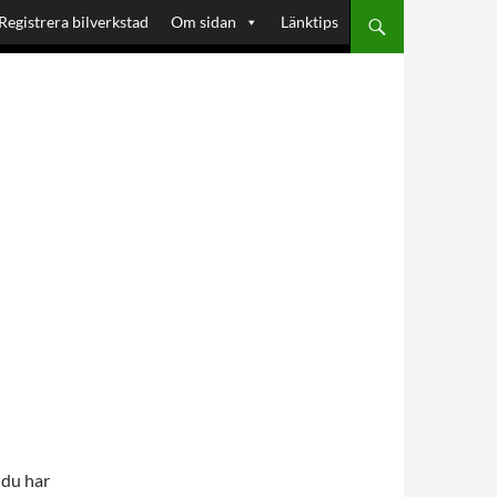
Registrera bilverkstad
Om sidan
Länktips
du har