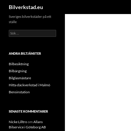
Sök
Bilverkstad.eu
Hoppa
Sveriges bilverkstäder på ett
ställe
till
innehåll
Sök
efter:
ANDRA BILTJÄNSTER
Bilbesiktning
Bilbärgning
Bilglasmästare
Hitta däckverkstad i Malmö
Bensinstation
SENASTE KOMMENTARER
Nicke Lilltro
om
Allans
Bilservice i Göteborg AB