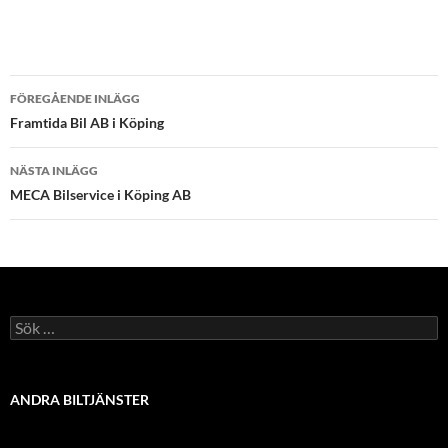
Inläggsnavigering
FÖREGÅENDE INLÄGG
Framtida Bil AB i Köping
NÄSTA INLÄGG
MECA Bilservice i Köping AB
Sök
efter:
ANDRA BILTJÄNSTER