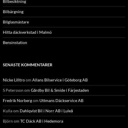
Bilbesiktning
Bilbärgning
Bilglasmästare
Hitta däckverkstad i Malmö
Bensinstation
SENASTE KOMMENTARER
Nicke Lilltro
om
Allans Bilservice i Göteborg AB
S Petersson
om
Gårdby Bil & Smide i Färjestaden
Fredrik Norberg
om
Uttmans Däckservice AB
Kulla
om
Dahlqvist Bil i Norr AB i Luleå
Björn
om
TC Däck AB i Hedemora