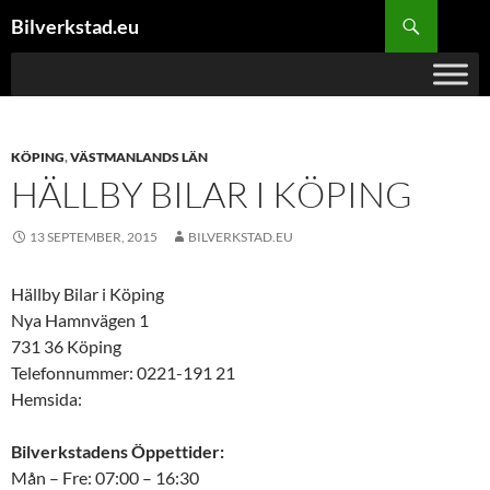
Hoppa
Sök
Bilverkstad.eu
till
innehåll
KÖPING
,
VÄSTMANLANDS LÄN
HÄLLBY BILAR I KÖPING
13 SEPTEMBER, 2015
BILVERKSTAD.EU
Hällby Bilar i Köping
Nya Hamnvägen 1
731 36 Köping
Telefonnummer: 0221-191 21
Hemsida:
Bilverkstadens Öppettider:
Mån – Fre: 07:00 – 16:30