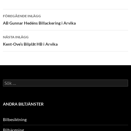
Inläggsnavigering
FÖREGÅENDE INLÄGG
AB Gunnar Hedéns Billackering i Arvika
NÄSTA INLÄGG
Kent-Ove’s Bilplåt HB i Arvika
Sök
efter:
ANDRA BILTJÄNSTER
Bilbesiktning
Bilbärgning