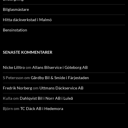
Bilglasmästare
Hitta däckverkstad i Malmö
Bensinstation
SENASTE KOMMENTARER
Nicke Lilltro
om
Allans Bilservice i Göteborg AB
S Petersson
om
Gårdby Bil & Smide i Färjestaden
Fredrik Norberg
om
Uttmans Däckservice AB
Kulla
om
Dahlqvist Bil i Norr AB i Luleå
Björn
om
TC Däck AB i Hedemora