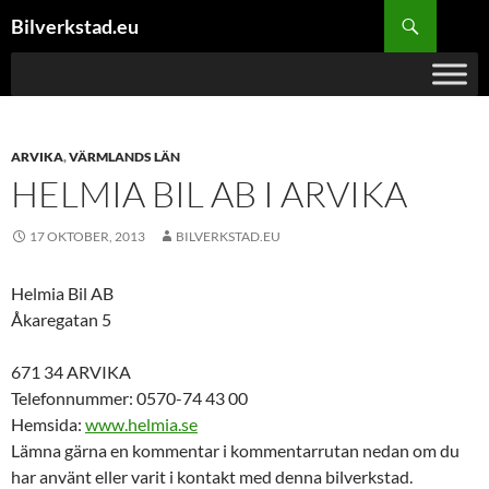
Hoppa
Sök
Bilverkstad.eu
till
innehåll
ARVIKA
,
VÄRMLANDS LÄN
HELMIA BIL AB I ARVIKA
17 OKTOBER, 2013
BILVERKSTAD.EU
Helmia Bil AB
Åkaregatan 5
671 34 ARVIKA
Telefonnummer: 0570-74 43 00
Hemsida:
www.helmia.se
Lämna gärna en kommentar i kommentarrutan nedan om du
har använt eller varit i kontakt med denna bilverkstad.