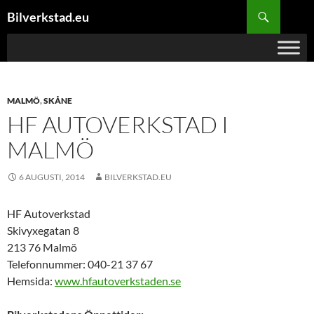
Hoppa
Sök
Bilverkstad.eu
till
innehåll
MALMÖ
,
SKÅNE
HF AUTOVERKSTAD I
MALMÖ
6 AUGUSTI, 2014
BILVERKSTAD.EU
HF Autoverkstad
Skivyxegatan 8
213 76 Malmö
Telefonnummer: 040-21 37 67
Hemsida:
www.hfautoverkstaden.se