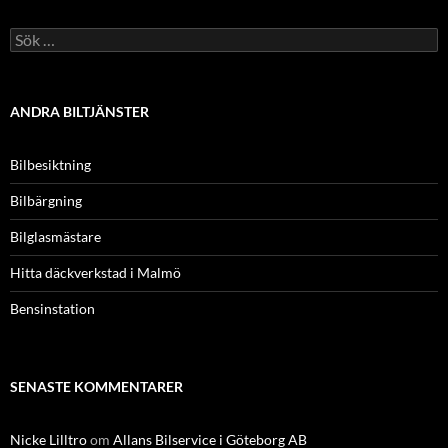
Sök
efter:
ANDRA BILTJÄNSTER
Bilbesiktning
Bilbärgning
Bilglasmästare
Hitta däckverkstad i Malmö
Bensinstation
SENASTE KOMMENTARER
Nicke Lilltro
om
Allans Bilservice i Göteborg AB