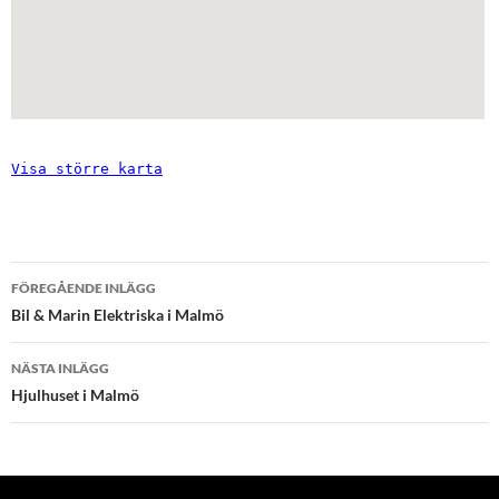
Visa större karta
Inläggsnavigering
FÖREGÅENDE INLÄGG
Bil & Marin Elektriska i Malmö
NÄSTA INLÄGG
Hjulhuset i Malmö