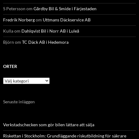
S Petersson
om
Gårdby Bil & Smide i Färjestaden
Fredrik Norberg
om
Uttmans Däckservice AB
Kulla
om
Dahlqvist Bil i Norr AB i Luleå
Björn
om
TC Däck AB i Hedemora
ORTER
Orter
Senaste inläggen
Verkstadschecken som gör bilen lättare att sälja
Riskettan i Stockholm: Grundläggande riskutbildning för säkrare