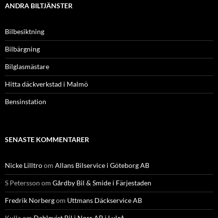
ANDRA BILTJÄNSTER
Bilbesiktning
Bilbärgning
Bilglasmästare
Hitta däckverkstad i Malmö
Bensinstation
SENASTE KOMMENTARER
Nicke Lilltro
om
Allans Bilservice i Göteborg AB
S Petersson
om
Gårdby Bil & Smide i Färjestaden
Fredrik Norberg
om
Uttmans Däckservice AB
Kulla
om
Dahlqvist Bil i Norr AB i Luleå