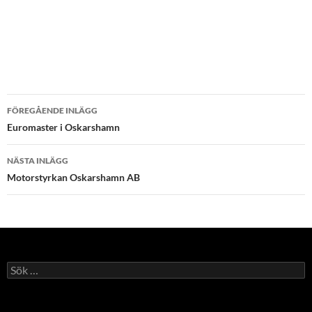
Inläggsnavigering
FÖREGÅENDE INLÄGG
Euromaster i Oskarshamn
NÄSTA INLÄGG
Motorstyrkan Oskarshamn AB
Sök
efter: