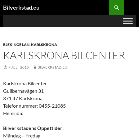
Hoppa
Sök
Bilverkstad.eu
till
innehåll
BLEKINGE LÄN
,
KARLSKRONA
KARLSKRONA BILCENTER
7 JULI, 2015
BILVERKSTAD.EU
Karlskrona Bilcenter
Gullbernavägen 31
371 47 Karlskrona
Telefonnummer: 0455-21085
Hemsida:
Bilverkstadens Öppettider:
Måndag – Fredag: