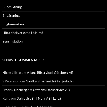
Bilbesiktning
Bilbärgning
Bilglasmästare
Hitta däckverkstad i Malmö
Bensinstation
SENASTE KOMMENTARER
Nicke Lilltro
om
Allans Bilservice i Göteborg AB
S Petersson
om
Gårdby Bil & Smide i Färjestaden
Fredrik Norberg
om
Uttmans Däckservice AB
Kulla
om
Dahlqvist Bil i Norr AB i Luleå
Björn
om
TC Däck AB i Hedemora