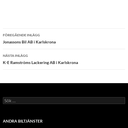
Inläggsnavigering
FÖREGÅENDE INLÄGG
Jonassons Bil AB i Karlskrona
NÄSTA INLÄGG
K-E Ramströms Lackering AB i Karlskrona
Sök
efter:
ANDRA BILTJÄNSTER