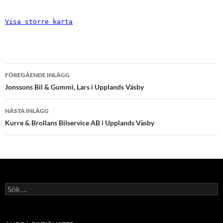
Visa större karta
Inläggsnavigering
FÖREGÅENDE INLÄGG
Jonssons Bil & Gummi, Lars i Upplands Väsby
NÄSTA INLÄGG
Kurre & Brollans Bilservice AB i Upplands Väsby
Sök
efter: