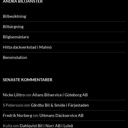
ANDRA BILTJÄNSTER
Bilbesiktning
Bilbärgning
Bilglasmästare
Hitta däckverkstad i Malmö
Bensinstation
SENASTE KOMMENTARER
Nicke Lilltro
om
Allans Bilservice i Göteborg AB
S Petersson
om
Gårdby Bil & Smide i Färjestaden
Fredrik Norberg
om
Uttmans Däckservice AB
Kulla
om
Dahlqvist Bil i Norr AB i Luleå