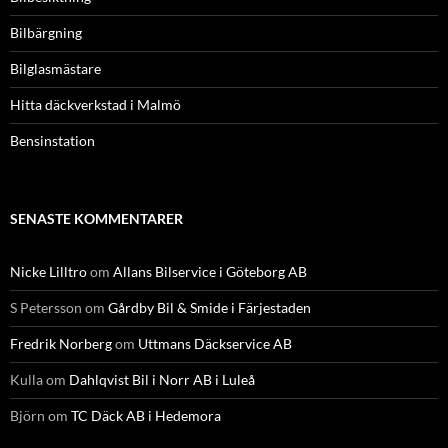
Bilbärgning
Bilglasmästare
Hitta däckverkstad i Malmö
Bensinstation
SENASTE KOMMENTARER
Nicke Lilltro
om
Allans Bilservice i Göteborg AB
S Petersson
om
Gårdby Bil & Smide i Färjestaden
Fredrik Norberg
om
Uttmans Däckservice AB
Kulla
om
Dahlqvist Bil i Norr AB i Luleå
Björn
om
TC Däck AB i Hedemora