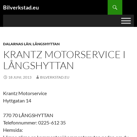
Hoppa
Sök
Bilverkstad.eu
till
innehåll
DALARNAS LÄN
,
LÅNGSHYTTAN
KRANTZ MOTORSERVICE I
LÅNGSHYTTAN
18 JUNI, 2013
BILVERKSTAD.EU
Krantz Motorservice
Hyttgatan 14
770 70 LÅNGSHYTTAN
Telefonnummer: 0225-612 35
Hemsida: