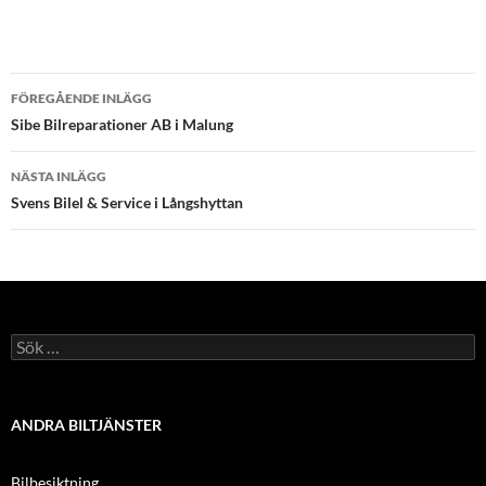
Inläggsnavigering
FÖREGÅENDE INLÄGG
Sibe Bilreparationer AB i Malung
NÄSTA INLÄGG
Svens Bilel & Service i Långshyttan
Sök
efter:
ANDRA BILTJÄNSTER
Bilbesiktning