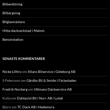
Bilbesiktning
Bilbärgning
Bilglasmästare
Hitta däckverkstad i Malmö
Bensinstation
SENASTE KOMMENTARER
Nicke Lilltro
om
Allans Bilservice i Göteborg AB
S Petersson
om
Gårdby Bil & Smide i Färjestaden
Fredrik Norberg
om
Uttmans Däckservice AB
Kulla
om
Dahlqvist Bil i Norr AB i Luleå
Björn
om
TC Däck AB i Hedemora