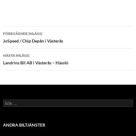
Inläggsnavigering
FÖREGÅENDE INLÄGG
JoSpeed / Chip Depån i Västerås
NÄSTA INLÄGG
Landrins Bil AB i Västerås – Hässlö
Sök
efter:
ANDRA BILTJÄNSTER