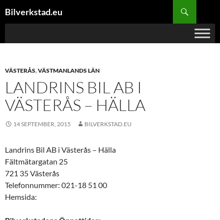
Hoppa
Sök
Bilverkstad.eu
till
innehåll
VÄSTERÅS
,
VÄSTMANLANDS LÄN
LANDRINS BIL AB I
VÄSTERÅS – HÄLLA
14 SEPTEMBER, 2015
BILVERKSTAD.EU
Landrins Bil AB i Västerås – Hälla
Fältmätargatan 25
721 35 Västerås
Telefonnummer: 021-18 51 00
Hemsida: