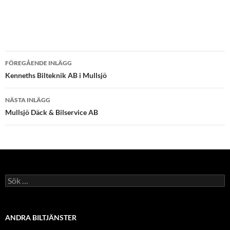
Inläggsnavigering
FÖREGÅENDE INLÄGG
Kenneths Bilteknik AB i Mullsjö
NÄSTA INLÄGG
Mullsjö Däck & Bilservice AB
Sök
efter:
ANDRA BILTJÄNSTER