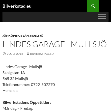
Hoppa
Sök
Bilverkstad.eu
till
innehåll
JÖNKÖPINGS LÄN
,
MULLSJÖ
LINDES GARAGE I MULLSJÖ
9 JULI, 2015
BILVERKSTAD.EU
Lindes Garage i Mullsjö
Skolgatan 1A
565 32 Mullsjö
Telefonnummer: 0722-507270
Hemsida:
Bilverkstadens Öppettider:
Måndag – Fredag: