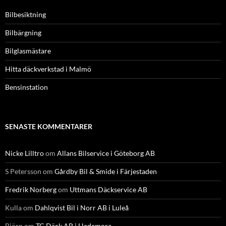
Bilbesiktning
Bilbärgning
Bilglasmästare
Hitta däckverkstad i Malmö
Bensinstation
SENASTE KOMMENTARER
Nicke Lilltro
om
Allans Bilservice i Göteborg AB
S Petersson
om
Gårdby Bil & Smide i Färjestaden
Fredrik Norberg
om
Uttmans Däckservice AB
Kulla
om
Dahlqvist Bil i Norr AB i Luleå
Björn
om
TC Däck AB i Hedemora