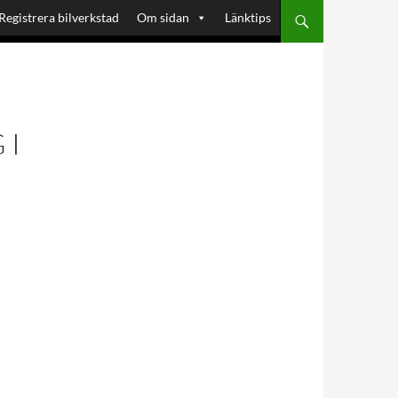
Registrera bilverkstad
Om sidan
Länktips
 I