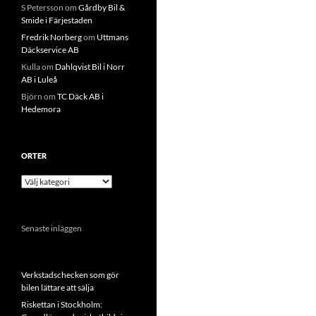
S Petersson
om
Gårdby Bil &
Smide i Färjestaden
Fredrik Norberg
om
Uttmans
Däckservice AB
Kulla
om
Dahlqvist Bil i Norr
AB i Luleå
Björn
om
TC Däck AB i
Hedemora
ORTER
Orter
Senaste inläggen
Verkstadschecken som gör
bilen lättare att sälja
Riskettan i Stockholm: