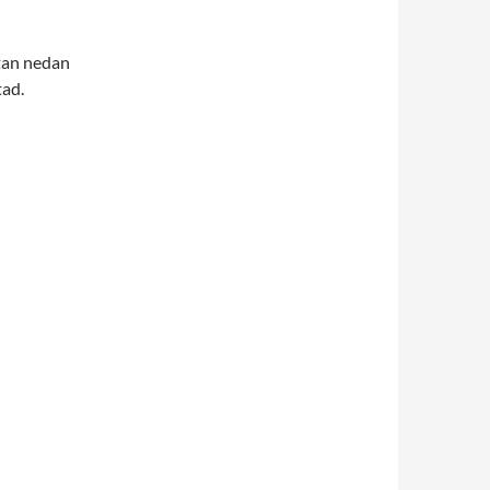
tan nedan
tad.