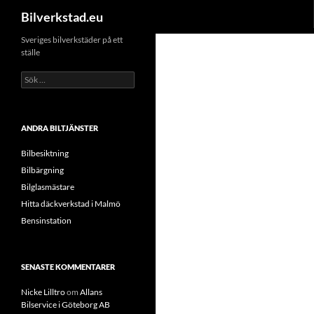
Sök
Bilverkstad.eu
Hoppa
Sveriges bilverkstäder på ett
ställe
till
innehåll
Sök
efter:
ANDRA BILTJÄNSTER
Bilbesiktning
Bilbärgning
Bilglasmästare
Hitta däckverkstad i Malmö
Bensinstation
SENASTE KOMMENTARER
Nicke Lilltro
om
Allans
Bilservice i Göteborg AB