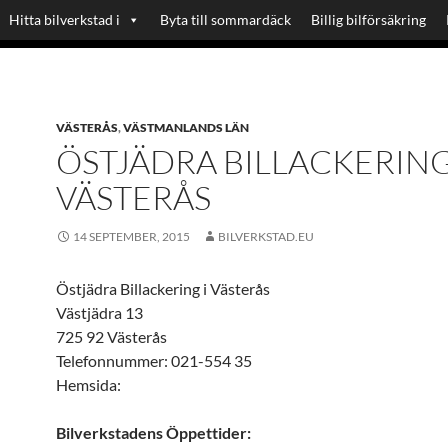
Hitta bilverkstad i
Byta till sommardäck
Billig bilförsäkring
VÄSTERÅS
,
VÄSTMANLANDS LÄN
ÖSTJÄDRA BILLACKERING
VÄSTERÅS
14 SEPTEMBER, 2015
BILVERKSTAD.EU
Östjädra Billackering i Västerås
Västjädra 13
725 92 Västerås
Telefonnummer: 021-554 35
Hemsida:
Bilverkstadens Öppettider: