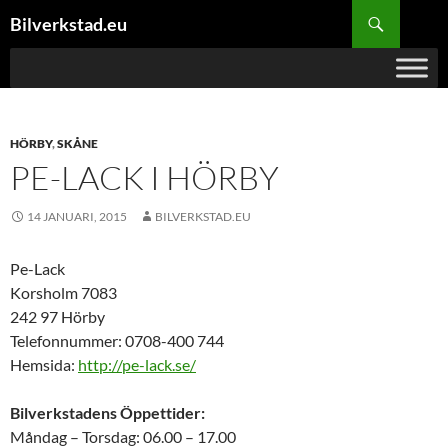
Hoppa
Sök
Bilverkstad.eu
till
innehåll
HÖRBY
,
SKÅNE
PE-LACK I HÖRBY
14 JANUARI, 2015
BILVERKSTAD.EU
Pe-Lack
Korsholm 7083
242 97 Hörby
Telefonnummer: 0708-400 744
Hemsida:
http://pe-lack.se/
Bilverkstadens Öppettider:
Måndag – Torsdag: 06.00 – 17.00