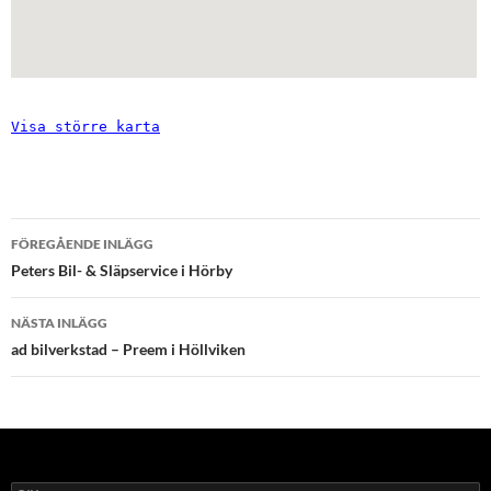
Visa större karta
Inläggsnavigering
FÖREGÅENDE INLÄGG
Peters Bil- & Släpservice i Hörby
NÄSTA INLÄGG
ad bilverkstad – Preem i Höllviken
Sök