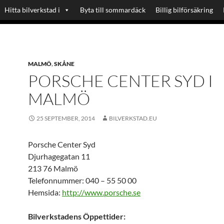
Hitta bilverkstad i
Byta till sommardäck
Billig bilförsäkring
MALMÖ
,
SKÅNE
PORSCHE CENTER SYD I
MALMÖ
25 SEPTEMBER, 2014
BILVERKSTAD.EU
Porsche Center Syd
Djurhagegatan 11
213 76 Malmö
Telefonnummer: 040 – 55 50 00
Hemsida:
http://www.porsche.se
Bilverkstadens Öppettider: