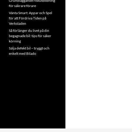
Grundläggande riskutbildning
för säkrare förare
Vänta Smart: Appar och Spel
för att Fördriva Tiden på
Verkstaden
Så förlänger du livet på din
begagnade bil: tips för säker
körning
Sälja defekt bil – tryggt och
enkelt med Bilado