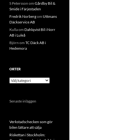
S Petersson
om
Gårdby Bil &
Smide i Färjestaden
Fredrik Norberg
om
Uttmans
Däckservice AB
Kulla
om
Dahlqvist Bil i Norr
AB i Luleå
Björn
om
TC Däck AB i
Hedemora
ORTER
Orter
Senaste inläggen
Verkstadschecken som gör
bilen lättare att sälja
Riskettan i Stockholm: