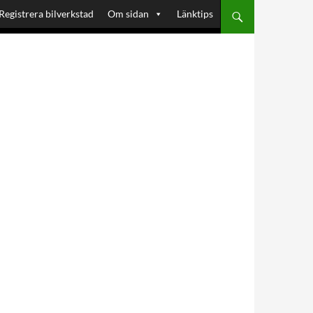
Registrera bilverkstad
Om sidan
Länktips