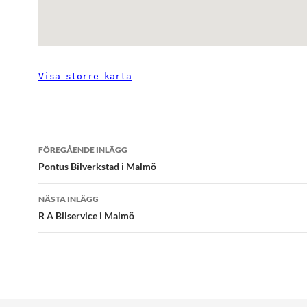
Visa större karta
Inläggsnavigering
FÖREGÅENDE INLÄGG
Pontus Bilverkstad i Malmö
NÄSTA INLÄGG
R A Bilservice i Malmö