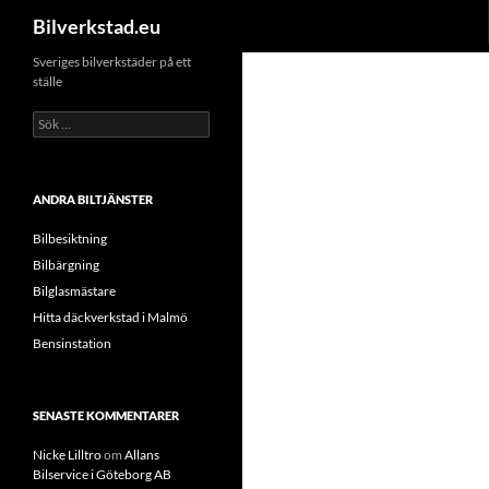
Sök
Bilverkstad.eu
Hoppa
Sveriges bilverkstäder på ett
ställe
till
innehåll
Sök
efter:
ANDRA BILTJÄNSTER
Bilbesiktning
Bilbärgning
Bilglasmästare
Hitta däckverkstad i Malmö
Bensinstation
SENASTE KOMMENTARER
Nicke Lilltro
om
Allans
Bilservice i Göteborg AB