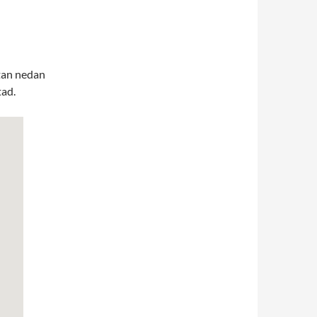
tan nedan
tad.