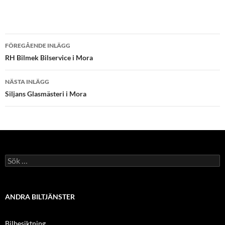
Inläggsnavigering
FÖREGÅENDE INLÄGG
RH Bilmek Bilservice i Mora
NÄSTA INLÄGG
Siljans Glasmästeri i Mora
Sök
efter:
ANDRA BILTJÄNSTER
Bilbesiktning