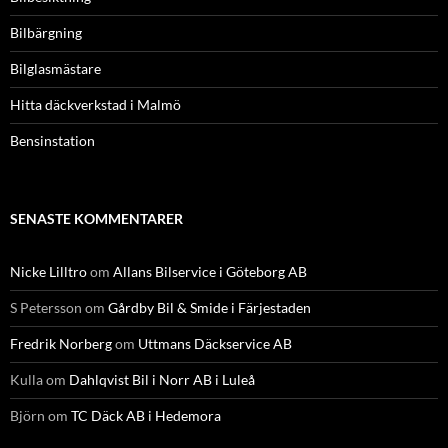
Bilbärgning
Bilglasmästare
Hitta däckverkstad i Malmö
Bensinstation
SENASTE KOMMENTARER
Nicke Lilltro
om
Allans Bilservice i Göteborg AB
S Petersson
om
Gårdby Bil & Smide i Färjestaden
Fredrik Norberg
om
Uttmans Däckservice AB
Kulla
om
Dahlqvist Bil i Norr AB i Luleå
Björn
om
TC Däck AB i Hedemora