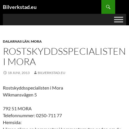
Hoppa
Sök
Bilverkstad.eu
till
innehåll
DALARNAS LÄN
,
MORA
ROSTSKYDDSSPECIALISTEN
I MORA
18 JUNI, 2013
BILVERKSTAD.EU
Rostskyddsspecialisten i Mora
Wikmansvägen 5
792 51 MORA
Telefonnummer: 0250-711 77
Hemsida: