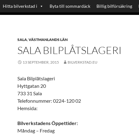
Hitta bilverkstad i
Byta till sommardäck
Billig bilförsäkring
SALA
,
VÄSTMANLANDS LÄN
SALA BILPLÅTSLAGERI
13 SEPTEMBER, 2015
BILVERKSTAD.EU
Sala Bilplåtslageri
Hyttgatan 20
733 31 Sala
Telefonnummer: 0224-120 02
Hemsida:
Bilverkstadens Öppettider:
Måndag – Fredag