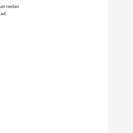
tan nedan
tad.