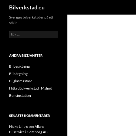
Sök
Bilverkstad.eu
Hoppa
Sveriges bilverkstäder på ett
ställe
till
innehåll
Sök
efter:
ANDRA BILTJÄNSTER
Bilbesiktning
Bilbärgning
Bilglasmästare
Hitta däckverkstad i Malmö
Bensinstation
SENASTE KOMMENTARER
Nicke Lilltro
om
Allans
Bilservice i Göteborg AB