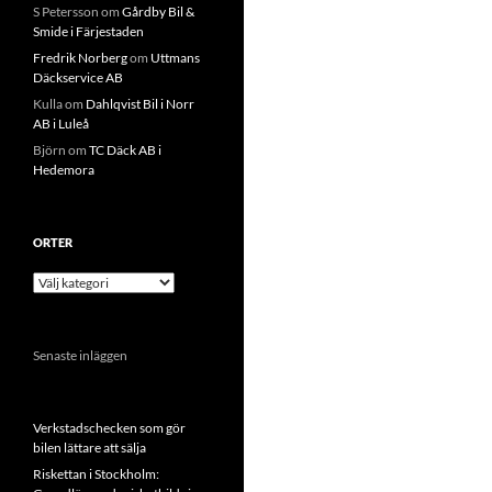
S Petersson
om
Gårdby Bil &
Smide i Färjestaden
Fredrik Norberg
om
Uttmans
Däckservice AB
Kulla
om
Dahlqvist Bil i Norr
AB i Luleå
Björn
om
TC Däck AB i
Hedemora
ORTER
Orter
Senaste inläggen
Verkstadschecken som gör
bilen lättare att sälja
Riskettan i Stockholm: