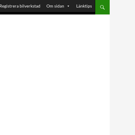
Registrera bilverkstad
Om sidan
Länktips