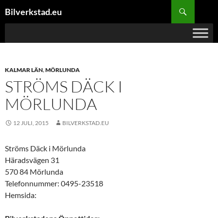
Hoppa
Sök
Bilverkstad.eu
till
innehåll
KALMAR LÄN
,
MÖRLUNDA
STRÖMS DÄCK I
MÖRLUNDA
12 JULI, 2015
BILVERKSTAD.EU
Ströms Däck i Mörlunda
Häradsvägen 31
570 84 Mörlunda
Telefonnummer: 0495-23518
Hemsida: