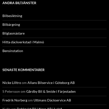
ANDRA BILTJÄNSTER
Bilbesiktning
Bilbärgning
Bilglasmästare
Hitta däckverkstad i Malmö
Bensinstation
SENASTE KOMMENTARER
Nicke Lilltro
om
Allans Bilservice i Göteborg AB
S Petersson
om
Gårdby Bil & Smide i Färjestaden
Fredrik Norberg
om
Uttmans Däckservice AB
Kulla
om
Dahlqvist Bil i Norr AB i Luleå