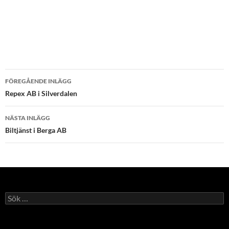
Inläggsnavigering
FÖREGÅENDE INLÄGG
Repex AB i Silverdalen
NÄSTA INLÄGG
Biltjänst i Berga AB
Sök
efter: