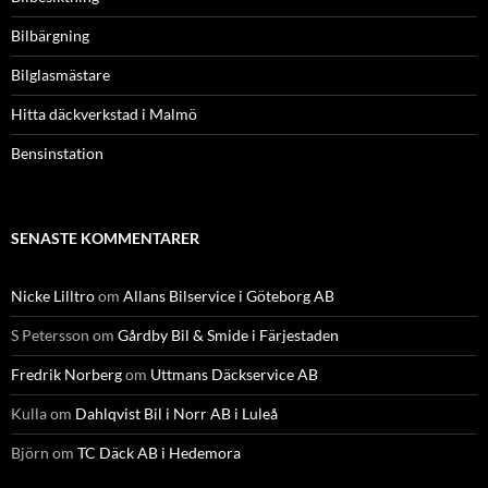
Bilbärgning
Bilglasmästare
Hitta däckverkstad i Malmö
Bensinstation
SENASTE KOMMENTARER
Nicke Lilltro
om
Allans Bilservice i Göteborg AB
S Petersson
om
Gårdby Bil & Smide i Färjestaden
Fredrik Norberg
om
Uttmans Däckservice AB
Kulla
om
Dahlqvist Bil i Norr AB i Luleå
Björn
om
TC Däck AB i Hedemora