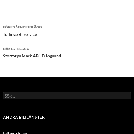
Inläggsnavigering
FÖREGÅENDE INLÄGG
Tullinge Bilservice
NÄSTA INLÄGG
Stortorps Mark AB i Trångsund
Sök
efter:
ANDRA BILTJÄNSTER
Bilbesiktning