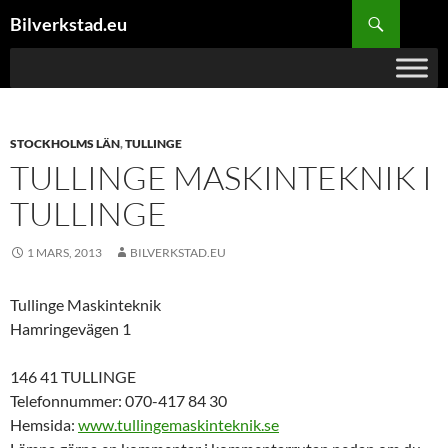
Hoppa
Sök
Bilverkstad.eu
till
innehåll
STOCKHOLMS LÄN
,
TULLINGE
TULLINGE MASKINTEKNIK I
TULLINGE
1 MARS, 2013
BILVERKSTAD.EU
Tullinge Maskinteknik
Hamringevägen 1
146 41 TULLINGE
Telefonnummer: 070-417 84 30
Hemsida:
www.tullingemaskinteknik.se