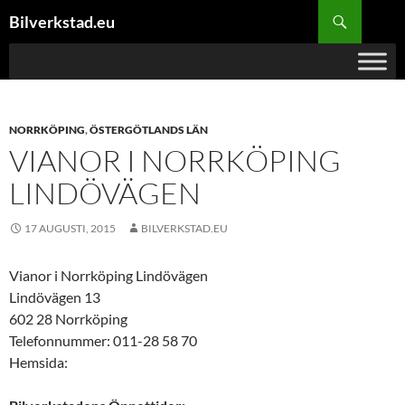
Hoppa
Sök
Bilverkstad.eu
till
innehåll
NORRKÖPING
,
ÖSTERGÖTLANDS LÄN
VIANOR I NORRKÖPING
LINDÖVÄGEN
17 AUGUSTI, 2015
BILVERKSTAD.EU
Vianor i Norrköping Lindövägen
Lindövägen 13
602 28 Norrköping
Telefonnummer: 011-28 58 70
Hemsida: