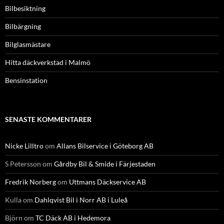
Bilbesiktning
Bilbärgning
Bilglasmästare
Hitta däckverkstad i Malmö
Bensinstation
SENASTE KOMMENTARER
Nicke Lilltro
om
Allans Bilservice i Göteborg AB
S Petersson
om
Gårdby Bil & Smide i Färjestaden
Fredrik Norberg
om
Uttmans Däckservice AB
Kulla
om
Dahlqvist Bil i Norr AB i Luleå
Björn
om
TC Däck AB i Hedemora