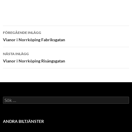
Inläggsnavigering
FÖREGÅENDE INLÄGG
Vianor i Norrköping Fabriksgatan
NÄSTA INLÄGG
Vianor i Norrköping Risängsgatan
Sök
efter:
ANDRA BILTJÄNSTER